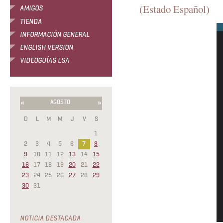
(Estado Español)
AMIGOS
TIENDA
INFORMACIÓN GENERAL
ENGLISH VERSION
VIDEOGUÍAS LSA
«
»
AGOSTO
D
L
M
M
J
V
S
1
2
3
4
5
6
7
8
9
10
11
12
13
14
15
16
17
18
19
20
21
22
23
24
25
26
27
28
29
30
31