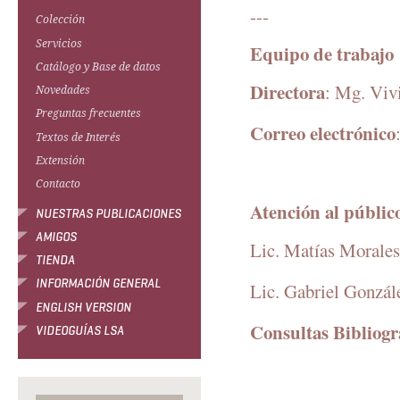
---
Colección
Servicios
Equipo de trabajo
Catálogo y Base de datos
Directora
: Mg. Viv
Novedades
Preguntas frecuentes
Correo electrónico
Textos de Interés
Extensión
Contacto
Atención al públic
NUESTRAS PUBLICACIONES
AMIGOS
Lic. Matías Morales
TIENDA
INFORMACIÓN GENERAL
Lic. Gabriel Gonzál
ENGLISH VERSION
Consultas Bibliogr
VIDEOGUÍAS LSA