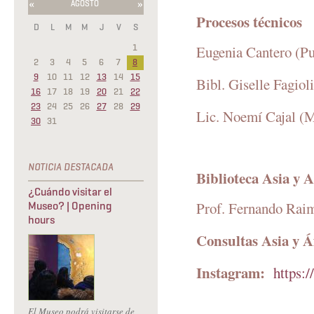
«
»
AGOSTO
Procesos técnicos
D
L
M
M
J
V
S
1
Eugenia Cantero (Pu
2
3
4
5
6
7
8
9
10
11
12
13
14
15
Bibl. Giselle Fagiol
16
17
18
19
20
21
22
23
24
25
26
27
28
29
Lic. Noemí Cajal (M
30
31
Biblioteca Asia y A
¿Cuándo visitar el
Prof. Fernando Rai
Museo? | Opening
hours
Consultas Asia y Á
Instagram:
https:
El Museo podrá visitarse de