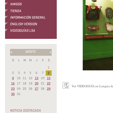
AMIGOS
TIENDA
INFORMACIÓN GENERAL
ENGLISH VERSION
VIDEOGUÍAS LSA
«
»
AGOSTO
D
L
M
M
J
V
S
1
2
3
4
5
6
7
8
9
10
11
12
13
14
15
16
17
18
19
20
21
22
Ver VIDEOGUÍA en Lengua de
23
24
25
26
27
28
29
30
31