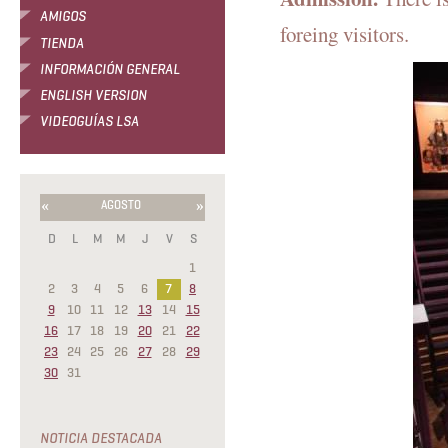
AMIGOS
foreing visitors.
TIENDA
INFORMACIÓN GENERAL
ENGLISH VERSION
VIDEOGUÍAS LSA
«
»
AGOSTO
D
L
M
M
J
V
S
1
2
3
4
5
6
7
8
9
10
11
12
13
14
15
16
17
18
19
20
21
22
23
24
25
26
27
28
29
30
31