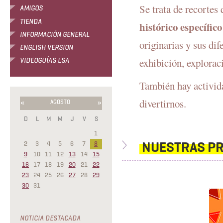
Se trata de recorte
AMIGOS
TIENDA
histórico específico
INFORMACIÓN GENERAL
originarias y sus dif
ENGLISH VERSION
exhibición, explorac
VIDEOGUÍAS LSA
También hay actividad
divertirnos.
«
»
AGOSTO
D
L
M
M
J
V
S
1
NUESTRAS P
2
3
4
5
6
7
8
9
10
11
12
13
14
15
16
17
18
19
20
21
22
23
24
25
26
27
28
29
30
31