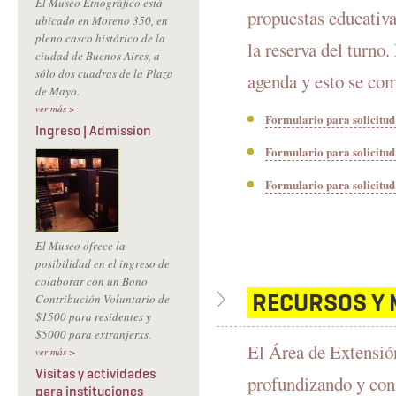
El Museo Etnográfico está
propuestas educativa
ubicado en Moreno 350, en
pleno casco histórico de la
la reserva del turno
ciudad de Buenos Aires, a
sólo dos cuadras de la Plaza
agenda y esto se com
de Mayo.
ver más >
Formulario para solicitud 
Ingreso | Admission
Formulario para solicitud
Formulario para solicitud 
El Museo ofrece la
posibilidad en el ingreso de
colaborar con un Bono
RECURSOS Y 
Contribución Voluntario de
$1500 para residentes y
$5000 para extranjerxs.
El Área de Extensión
ver más >
Visitas y actividades
profundizando y con
para instituciones