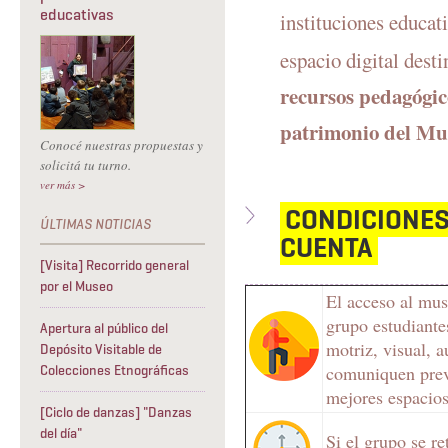
educativas
instituciones educat
espacio digital dest
recursos pedagógico
patrimonio del Mu
Conocé nuestras propuestas y
solicitá tu turno.
ver más >
CONDICIONES
CUENTA
[Visita] Recorrido general
por el Museo
El acceso al mus
grupo estudiant
Apertura al público del
motriz, visual, a
Depósito Visitable de
comuniquen previ
Colecciones Etnográficas
mejores espacios 
[Ciclo de danzas] "Danzas
del día"
Si el grupo se re