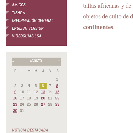
tallas africanas y d
AMIGOS
TIENDA
objetos de culto de 
INFORMACIÓN GENERAL
continentes
.
ENGLISH VERSION
VIDEOGUÍAS LSA
«
»
AGOSTO
D
L
M
M
J
V
S
1
2
3
4
5
6
7
8
9
10
11
12
13
14
15
16
17
18
19
20
21
22
23
24
25
26
27
28
29
30
31