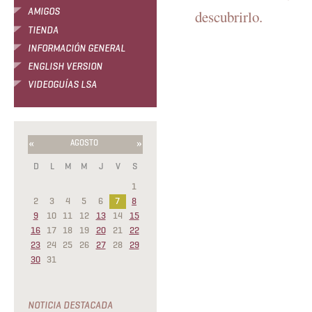
AMIGOS
descubrirlo.
TIENDA
INFORMACIÓN GENERAL
ENGLISH VERSION
VIDEOGUÍAS LSA
«
»
AGOSTO
D
L
M
M
J
V
S
1
2
3
4
5
6
7
8
9
10
11
12
13
14
15
16
17
18
19
20
21
22
23
24
25
26
27
28
29
30
31